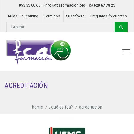
953 35 00 60
–
info@fcaformacion.org
–
629 67 78 25
Aulas – eLearning
Terminos
Suscríbete
Preguntas frecuentes
ACREDITACIÓN
home
¿qué es fca?
acreditación