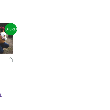
¡OFERTA!
L