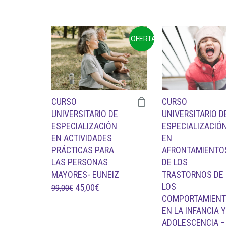
¡OFERTA!
CURSO
CURSO
UNIVERSITARIO D
UNIVERSITARIO DE
ESPECIALIZACIÓ
ESPECIALIZACIÓN
EN
EN ACTIVIDADES
AFRONTAMIENTO
PRÁCTICAS PARA
DE LOS
LAS PERSONAS
TRASTORNOS DE
MAYORES- EUNEIZ
LOS
EL
EL
45,00
€
99,00
€
COMPORTAMIEN
PRECIO
PRECIO
EN LA INFANCIA 
ORIGINAL
ACTUAL
ADOLESCENCIA –