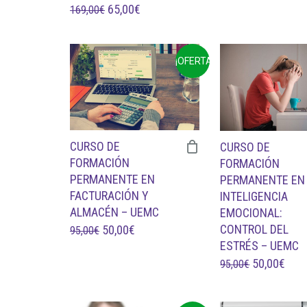
EL
EL
65,00
€
169,00
€
ORIGINAL
ACT
PRECIO
PRECIO
ERA:
ES:
ORIGINAL
ACTUAL
85,00€.
30,0
¡OFERTA!
ERA:
ES:
169,00€.
65,00€.
CURSO DE
CURSO DE
FORMACIÓN
FORMACIÓN
PERMANENTE EN
PERMANENTE EN
FACTURACIÓN Y
INTELIGENCIA
ALMACÉN – UEMC
EMOCIONAL:
CONTROL DEL
EL
EL
50,00
€
95,00
€
ESTRÉS – UEMC
PRECIO
PRECIO
EL
EL
50,00
€
95,00
€
ORIGINAL
ACTUAL
PRECIO
PRE
ERA:
ES:
ORIGINAL
ACT
95,00€.
50,00€.