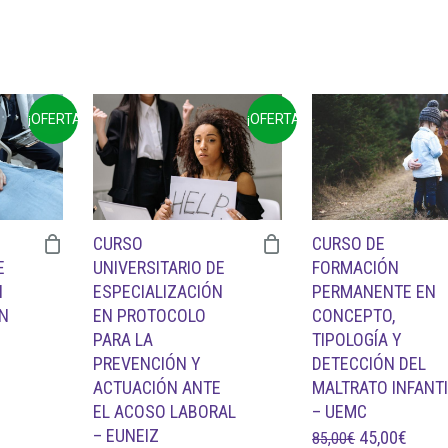
ORIGINAL
ACTUAL
ERA:
ES:
99,00€.
45,00€.
CIO
UAL
¡OFERTA!
¡OFERTA!
0€.
CURSO
CURSO DE
E
UNIVERSITARIO DE
FORMACIÓN
N
ESPECIALIZACIÓN
PERMANENTE EN
ÓN
EN PROTOCOLO
CONCEPTO,
PARA LA
TIPOLOGÍA Y
PREVENCIÓN Y
DETECCIÓN DEL
ACTUACIÓN ANTE
MALTRATO INFANTI
EL ACOSO LABORAL
– UEMC
– EUNEIZ
EL
EL
45,00
€
CIO
85,00
€