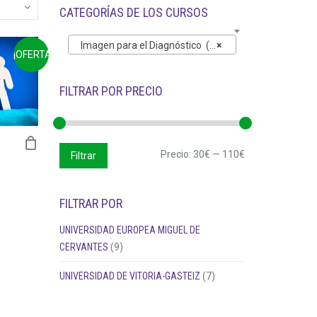
CATEGORÍAS DE LOS CURSOS
Imagen para el Diagnóstico (17)
×
¡OFERTA!
FILTRAR POR PRECIO
Precio
Precio
Precio:
30€
—
110€
Filtrar
mínimo
máximo
FILTRAR POR
UNIVERSIDAD EUROPEA MIGUEL DE
IO
CERVANTES
(9)
AL
UNIVERSIDAD DE VITORIA-GASTEIZ
(7)
€.