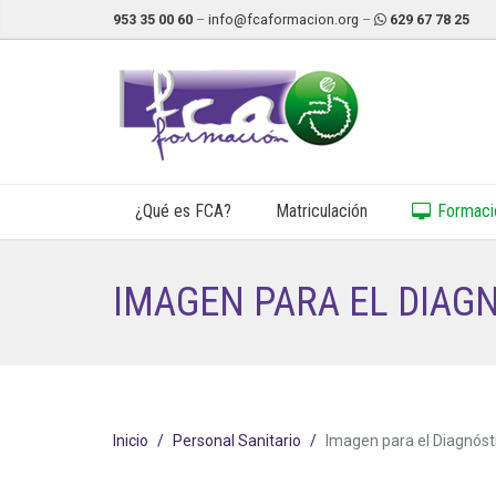
953 35 00 60
–
info@fcaformacion.org
–
629 67 78 25
¿Qué es FCA?
Matriculación
Formació
IMAGEN PARA EL DIAG
Inicio
Personal Sanitario
Imagen para el Diagnóst