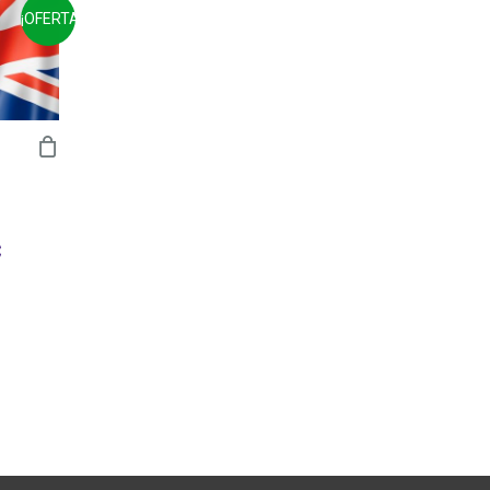
¡OFERTA!
0€.
C
IO
AL
€.