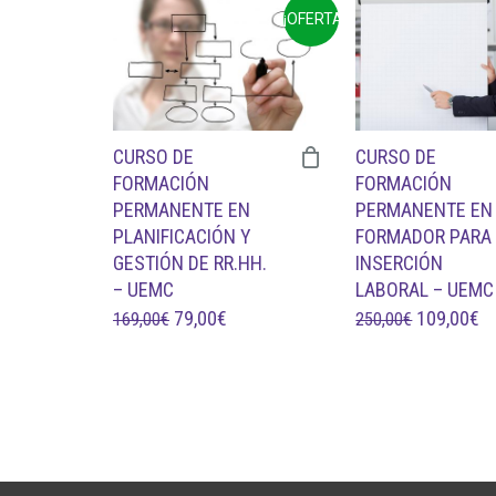
ERA:
ES:
¡OFERTA!
95,00€.
50,0
CURSO DE
CURSO DE
FORMACIÓN
FORMACIÓN
PERMANENTE EN
PERMANENTE EN
PLANIFICACIÓN Y
FORMADOR PARA
GESTIÓN DE RR.HH.
INSERCIÓN
– UEMC
LABORAL – UEMC
EL
EL
EL
E
79,00
€
109,00
€
169,00
€
250,00
€
PRECIO
PRECIO
PRECIO
P
ORIGINAL
ACTUAL
ORIGINAL
A
ERA:
ES:
ERA:
ES
169,00€.
79,00€.
250,00€.
10