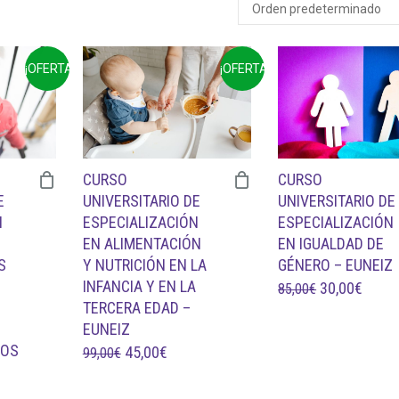
¡OFERTA!
¡OFERTA!
CURSO
CURSO
UNIVERSITARIO DE
E
UNIVERSITARIO DE
ESPECIALIZACIÓN
N
ESPECIALIZACIÓN
EN IGUALDAD DE
EN ALIMENTACIÓN
GÉNERO – EUNEIZ
S
Y NUTRICIÓN EN LA
INFANCIA Y EN LA
EL
EL
30,00
€
85,00
€
TERCERA EDAD –
PRECIO
PREC
EUNEIZ
ORIGINAL
ACTU
TOS
EL
EL
45,00
€
99,00
€
ERA:
ES:
Y
PRECIO
PRECIO
85,00€.
30,00