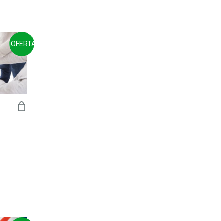
IO
AL
¡OFERTA!
€.
CIO
UAL