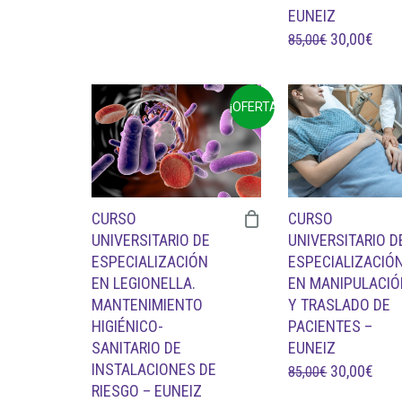
ERA:
ES:
EUNEIZ
99,00€.
45,00€.
EL
EL
30,00
€
85,00
€
PRECIO
PRE
ORIGINAL
ACT
¡OFERTA!
ERA:
ES:
85,00€.
30,0
CURSO
CURSO
UNIVERSITARIO DE
UNIVERSITARIO D
ESPECIALIZACIÓN
ESPECIALIZACIÓ
EN LEGIONELLA.
EN MANIPULACI
MANTENIMIENTO
Y TRASLADO DE
HIGIÉNICO-
PACIENTES –
SANITARIO DE
EUNEIZ
INSTALACIONES DE
EL
EL
30,00
€
85,00
€
RIESGO – EUNEIZ
PRECIO
PRE