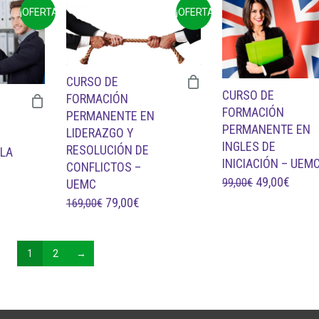
¡OFERTA!
¡OFERTA!
159,00€.
69,0
ERA:
ES:
0€.
189,00€.
89,00€.
CURSO DE
CURSO DE
FORMACIÓN
FORMACIÓN
PERMANENTE EN
PERMANENTE EN
LIDERAZGO Y
INGLES DE
RESOLUCIÓN DE
 LA
INICIACIÓN – UEM
CONFLICTOS –
EL
EL
49,00
€
99,00
€
UEMC
PRECIO
PREC
EL
EL
79,00
€
L
169,00
€
ORIGINAL
ACTU
PRECIO
PRECIO
RECIO
ERA:
ES:
ORIGINAL
ACTUAL
CTUAL
1
2
→
99,00€.
49,00
ERA:
ES:
:
169,00€.
79,00€.
9,00€.