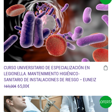
ERA:
ES:
85,00€.
30,00€.
CURSO UNIVERSITARIO DE ESPECIALIZACIÓN EN
LEGIONELLA. MANTENIMIENTO HIGIÉNICO-
SANITARIO DE INSTALACIONES DE RIESGO – EUNEIZ
EL
EL
65,00
€
169,00
€
PRECIO
PRECIO
ORIGINAL
ACTUAL
¡OFERTA
ERA:
ES: