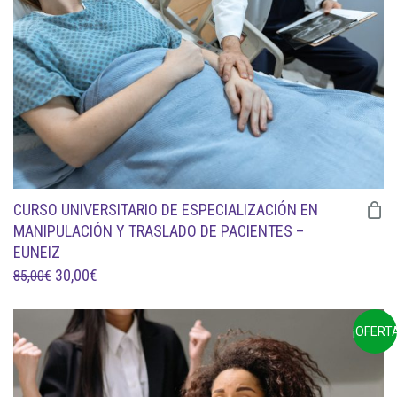
169,00€.
65,00€.
CURSO UNIVERSITARIO DE ESPECIALIZACIÓN EN
MANIPULACIÓN Y TRASLADO DE PACIENTES –
EUNEIZ
EL
EL
30,00
€
85,00
€
PRECIO
PRECIO
ORIGINAL
ACTUAL
¡OFERTA
ERA:
ES:
85,00€.
30,00€.