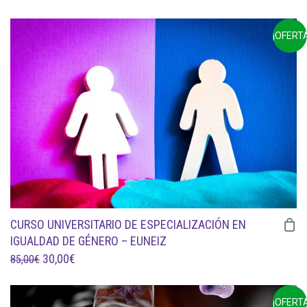
PRECIO
PRECIO
ORIGINAL
ACTUAL
¡OFERTA
ERA:
ES:
99,00€.
45,00€.
CURSO UNIVERSITARIO DE ESPECIALIZACIÓN EN
IGUALDAD DE GÉNERO – EUNEIZ
EL
EL
30,00
€
85,00
€
PRECIO
PRECIO
ORIGINAL
ACTUAL
¡OFERTA