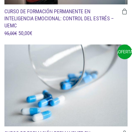
CURSO DE FORMACIÓN PERMANENTE EN
INTELIGENCIA EMOCIONAL: CONTROL DEL ESTRÉS –
UEMC
EL
EL
50,00
€
95,00
€
PRECIO
PRECIO
ORIGINAL
ACTUAL
¡OFERTA
ERA:
ES:
95,00€.
50,00€.