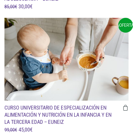
EL
EL
30,00
€
85,00
€
PRECIO
PRECIO
ORIGINAL
ACTUAL
¡OFERTA
ERA:
ES:
85,00€.
30,00€.
CURSO UNIVERSITARIO DE ESPECIALIZACIÓN EN
ALIMENTACIÓN Y NUTRICIÓN EN LA INFANCIA Y EN
LA TERCERA EDAD – EUNEIZ
EL
EL
45,00
€
99,00
€