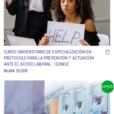
CURSO UNIVERSITARIO DE ESPECIALIZACIÓN EN
PROTOCOLO PARA LA PREVENCIÓN Y ACTUACIÓN
ANTE EL ACOSO LABORAL – EUNEIZ
EL
EL
30,00
€
85,00
€
PRECIO
PRECIO
ORIGINAL
ACTUAL
¡OFERTA
ERA:
ES:
85,00€.
30,00€.