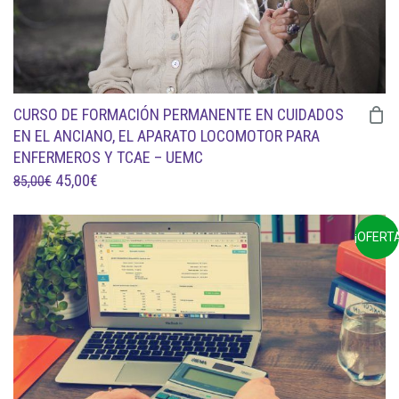
CURSO DE FORMACIÓN PERMANENTE EN CUIDADOS
EN EL ANCIANO, EL APARATO LOCOMOTOR PARA
ENFERMEROS Y TCAE – UEMC
EL
EL
45,00
€
85,00
€
PRECIO
PRECIO
ORIGINAL
ACTUAL
¡OFERTA
ERA:
ES:
85,00€.
45,00€.