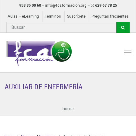
953 35 00 60
–
info@fcaformacion.org
–
629 67 78 25
Aulas – eLearning
Terminos
Suscríbete
Preguntas frecuentes
AUXILIAR DE ENFERMERÍA
home