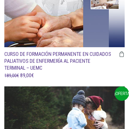
CURSO DE FORMACIÓN PERMANENTE EN CUIDADOS
PALIATIVOS DE ENFERMERÍA AL PACIENTE
TERMINAL – UEMC
EL
EL
89,00
€
189,00
€
PRECIO
PRECIO
ORIGINAL
ACTUAL
¡OFERTA
ERA:
ES:
189,00€.
89,00€.