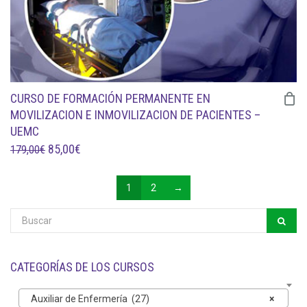
CURSO DE FORMACIÓN PERMANENTE EN
MOVILIZACION E INMOVILIZACION DE PACIENTES –
UEMC
EL
EL
85,00
€
179,00
€
PRECIO
PRECIO
ORIGINAL
ACTUAL
1
2
→
ERA:
ES:
179,00€.
85,00€.
CATEGORÍAS DE LOS CURSOS
Auxiliar de Enfermería (27)
×