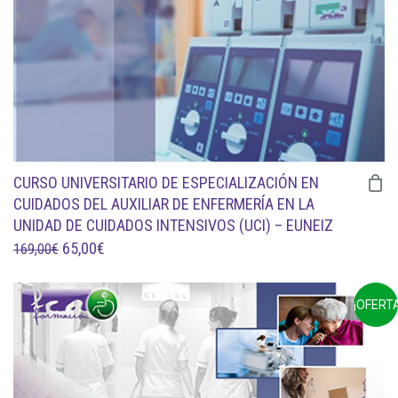
CURSO UNIVERSITARIO DE ESPECIALIZACIÓN EN
CUIDADOS DEL AUXILIAR DE ENFERMERÍA EN LA
UNIDAD DE CUIDADOS INTENSIVOS (UCI) – EUNEIZ
EL
EL
65,00
€
169,00
€
PRECIO
PRECIO
ORIGINAL
ACTUAL
¡OFERTA
ERA:
ES:
169,00€.
65,00€.