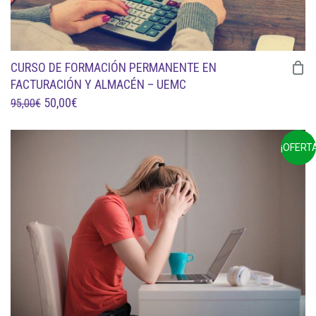
CURSO DE FORMACIÓN PERMANENTE EN
FACTURACIÓN Y ALMACÉN – UEMC
EL
EL
50,00
€
95,00
€
PRECIO
PRECIO
ORIGINAL
ACTUAL
¡OFERTA
ERA:
ES:
95,00€.
50,00€.