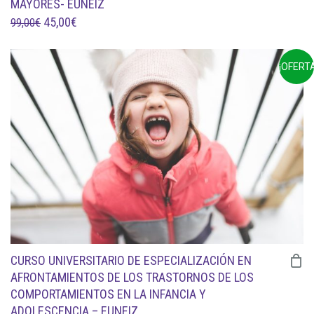
MAYORES- EUNEIZ
EL
EL
45,00
€
99,00
€
PRECIO
PRECIO
ORIGINAL
ACTUAL
¡OFERTA
ERA:
ES:
99,00€.
45,00€.
CURSO UNIVERSITARIO DE ESPECIALIZACIÓN EN
AFRONTAMIENTOS DE LOS TRASTORNOS DE LOS
COMPORTAMIENTOS EN LA INFANCIA Y
ADOLESCENCIA – EUNEIZ