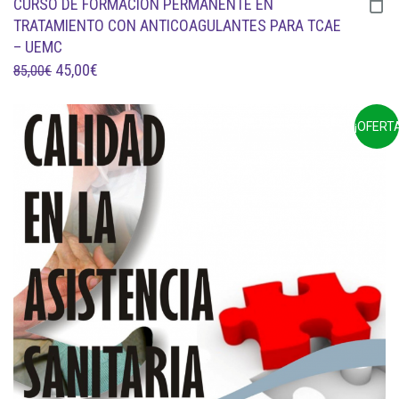
CURSO DE FORMACIÓN PERMANENTE EN
TRATAMIENTO CON ANTICOAGULANTES PARA TCAE
– UEMC
EL
EL
45,00
€
85,00
€
PRECIO
PRECIO
ORIGINAL
ACTUAL
¡OFERTA
ERA:
ES:
85,00€.
45,00€.