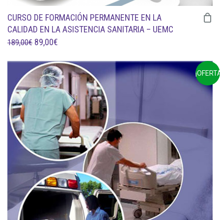
CURSO DE FORMACIÓN PERMANENTE EN LA
CALIDAD EN LA ASISTENCIA SANITARIA – UEMC
EL
EL
89,00
€
189,00
€
PRECIO
PRECIO
ORIGINAL
ACTUAL
¡OFERTA
ERA:
ES:
189,00€.
89,00€.